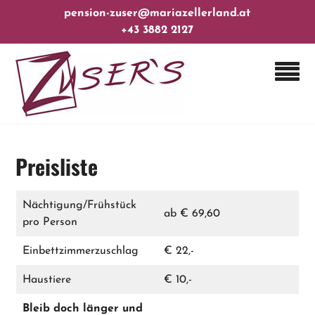
Skip
pension-zuser@mariazellerland.at
to
+43 3882 2127
content
Preisliste
Nächtigung/Frühstück
ab € 69,60
pro Person
Einbettzimmerzuschlag
€ 22,-
Haustiere
€ 10,-
Bleib doch länger und