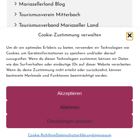
Mariazellerland Blog
Tourismusverein Mitterbach
Tourismusverband Mariazeller Land
Cookie-Zustimmung verwalten
Gemeindealpe Mitterbach
Mariazeller Advent
Um dir ein optimales Erlebnis zu bieten, verwenden wir Technologien wie
Cookies, um Geräteinformationen zu speichern und/oder darauf
Impressum
zuzugreifen. Wenn du diesen Technologien zustimmst, können wir Daten
wie das Surfverhalten oder eindeutige IDs auf dieser Website verarbeiten.
AGB
Wenn du deine Zustimmung nicht erteilst oder zurückziehst, können
bestimmte Merkmale und Funktionen beeinträchtigt werden.
Datenschutzerklärung
Cookie-Richtlinie (EU)
Akzeptieren
Ablehnen
Einstellungen ansehen
© 2026 Pension Zuser | Design by
Ihr Internettischler
Cookie-Richtlinie
Datenschutzerklärung
Impressum